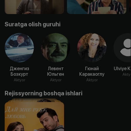
Suratga olish guruhi
Дженгиз
Левент
Гюнай
Ulviye 
Бозкурт
Юльген
Каракаоглу
Akty
Aktyor
Aktyor
Aktyor
Rejissyorning boshqa ishlari