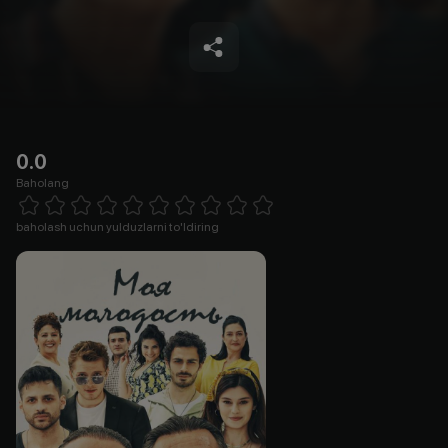
0.0
Baholang
Empty
1 Star
2 Stars
3 Stars
4 Stars
5 Stars
6 Stars
7 Stars
8 Stars
9 Stars
10 Stars
baholash uchun yulduzlarni to'ldiring