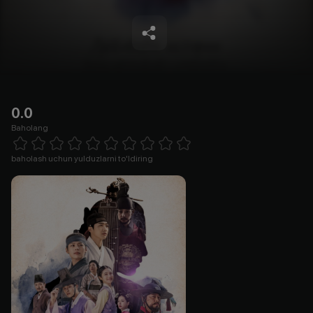
0.0
Baholang
Empty
1 Star
2 Stars
3 Stars
4 Stars
5 Stars
6 Stars
7 Stars
8 Stars
9 Stars
10 Stars
baholash uchun yulduzlarni to'ldiring