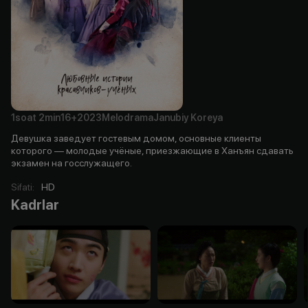
1soat
2min
16+
2023
Melodrama
Janubiy Koreya
Девушка заведует гостевым домом, основные клиенты
которого — молодые учёные, приезжающие в Ханъян сдавать
экзамен на госслужащего.
Sifati
:
HD
Kadrlar