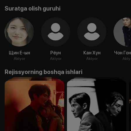
Suratga olish guruhi
Щин Е-ын
Рёун
Кан Хун
Чон Го
Aktyor
Aktyor
Aktyor
Akty
Rejissyorning boshqa ishlari