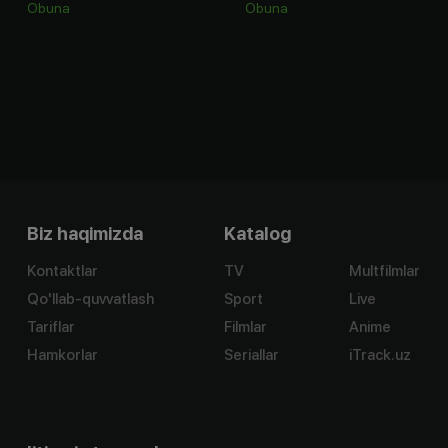
Obuna
Obuna
Biz haqimizda
Katalog
Kontaktlar
TV
Multfilmlar
Qo'llab-quvvatlash
Sport
Live
Tariflar
Filmlar
Anime
Hamkorlar
Seriallar
iTrack.uz