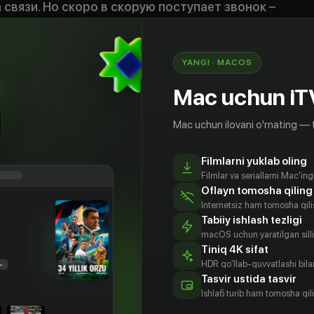
 связи. Но скоро в скорую поступает звонок –
стной администрации в тяжелом состоянии.
вониться до Славы и решает ехать
ша буквально бежит к пациентке и не
YANGI · MACOS
умирает. Его брат решает не спускать дело, и
а Машу. Следователь Киреев начинает
Mac uchun iT
ье 124 УК РФ «Неоказание помощи больному».
у не сдавать его…
Mac uchun ilovani o'rnating — 
Filmlarni yuklab oling
Filmlar va seriallarni Mac'in
Oflayn tomosha qiling
Internetsiz ham tomosha qil
Tabiiy ishlash tezligi
macOS uchun yaratilgan silliq
Tiniq 4K sifat
HDR qo'llab-quvvatlashi bilan
Tasvir ustida tasvir
рина
Руслан
Александр
Елена Грук-
Ishlаб turib ham tomosha qil
бранд
Ягудин
Обласов
Чернова