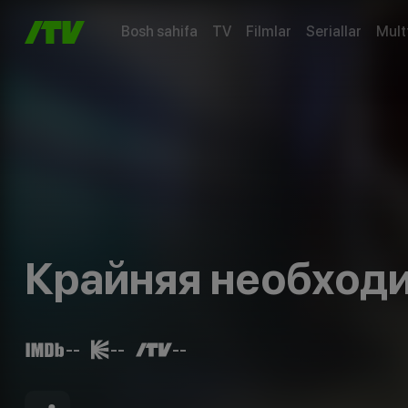
Bosh sahifa
TV
Filmlar
Seriallar
Mult
Крайняя необход
--
--
--