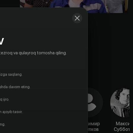
V
tezroq va qulayroq tomosha qiling.
gizga saqlang.
ishda davom eting.
 ijro.
 ajoyib tasvir.
Алексей
Евгений
Владимир
Макси
ing.
Суренский
Бакалов
Царулков
Суббот