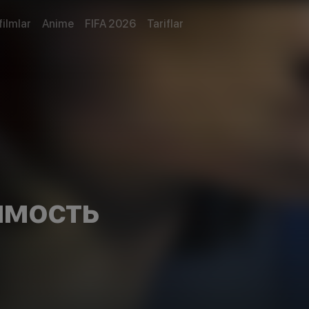
filmlar
Anime
FIFA 2026
Tariflar
имость