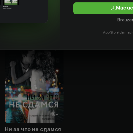
tyor
Aktyor
Aktyor
Aktyor
Mac uc
Brauzer
App Store'da mavj
18
+
Ни за что не сдамся