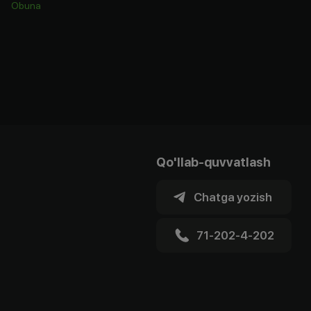
Obuna
Qo'llab-quvvatlash
Chatga yozish
71-202-4-202