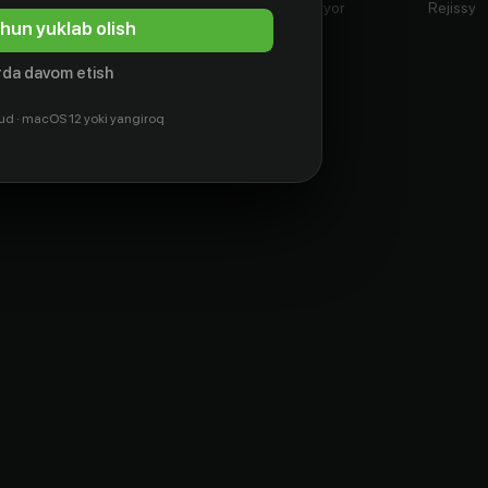
Aktyor
Aktyor
Aktyor
Rejissyo
hun yuklab olish
da davom etish
ud · macOS 12 yoki yangiroq