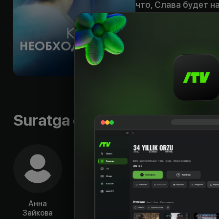
что, Слава будет на
мужчина, глава ме
Маша не может доз
самостоятельно. Ма
успевает. Мужчина 
пишет заявление н
следствие по стат
Слава умоляет Маш
Sifati
:
HD
Suratga olish guruhi
Анна
Денис
Александр
Ма
Зайкова
Васильев
Арсентьев
Вайн