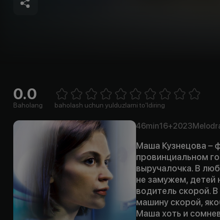
0.0
Empty
1 Star
2 Stars
3 Stars
4 Stars
5 Stars
6 Stars
7 Stars
8 Stars
9 Stars
10 Stars
Baholang
baholash uchun yulduzlarni to'ldiring
46min
16+
2023
Melodr
Маша Кузнецова – 
провинциальном гор
выручалочка. В лю
не замужем, детей 
водитель скорой. В
машину скорой, яко
Маша хоть и сомнев