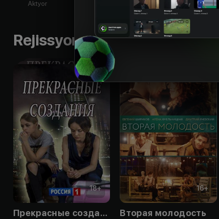
Aktyor
Aktyor
Aktyor
Ak
Rejissyorning boshqa ishlari
18
+
16
+
Прекрасные создания
Вторая молодость