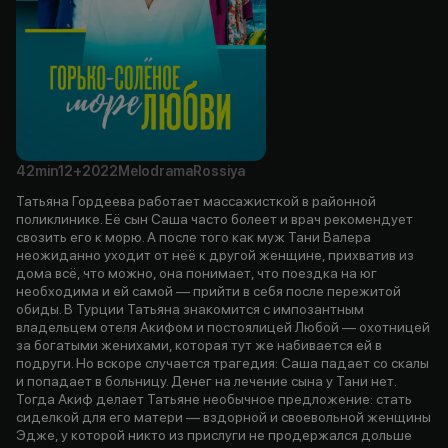
42min
12+
2022
Melodrama
Rossiya
Татьяна Гордеева работает массажисткой в районной
поликлинике. Её сын Саша часто болеет и врач рекомендует
свозить его к морю. А после того как муж Тани Валера
неожиданно уходит от неё к другой женщине, прихватив из
дома всё, что можно, она понимает, что поездка на юг
необходима и ей самой — прийти в себя после пережитой
обиды. В Турции Татьяна знакомится с импозантным
владельцем отеля Акифом и постоялицей Любой — охотницей
за богатыми женихами, которая тут же набивается ей в
подруги. Но вскоре случается трагедия: Саша падает со скалы
и попадает в больницу. Денег на лечение сына у Тани нет.
Тогда Акиф делает Татьяне необычное предложение: стать
сиделкой для его матери — вздорной и своевольной женщины
Эдже, у которой никто из прислуги не продержался дольше