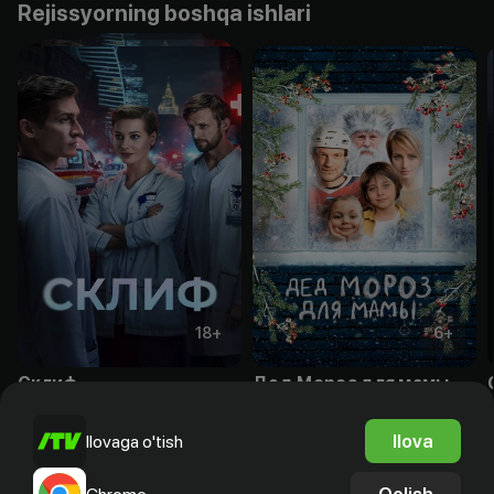
Rejissyorning boshqa ishlari
18
+
6
+
Склиф
Дед Мороз для мамы
Obuna
Obuna
Ilova
Ilovaga o'tish
Qolish