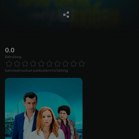
0.0
Baholang
Empty
1 Star
2 Stars
3 Stars
4 Stars
5 Stars
6 Stars
7 Stars
8 Stars
9 Stars
10 Stars
baholash uchun yulduzlarni to'ldiring