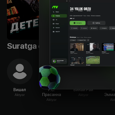
Sifati
:
HD
Suratga olish guruhi
Вишал
Р.С.
Винай Рай
А
Прасанна
Эмма
Aktyor
Aktyor
Aktyor
Ak