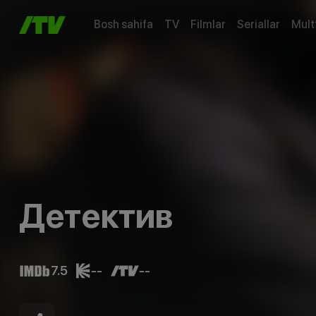
Bosh sahifa
TV
Filmlar
Seriallar
Mult
Детектив
7.5
--
--