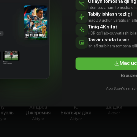
Oflayn tomosha qiling
Internetsiz ham tomosha qil
Tabiiy ishlash tezligi
macOS uchun yaratilgan silliq
Tiniq 4K sifat
HDR qo'llab-quvvatlashi bilan
Tasvir ustida tasvir
Ishlаб turib ham tomosha qil
Mac uc
Brauzer
App Store'da mavj
ну
Андреа
К.
Шаджи
нуэль
Джеремия
Бхагьяраджа
Aktyor
tyor
Aktyor
Aktyor