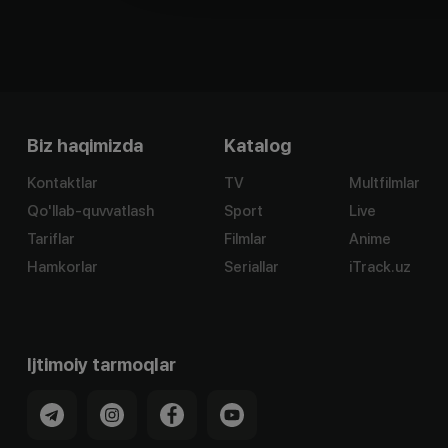
Biz haqimizda
Katalog
Kontaktlar
TV
Multfilmlar
Qo'llab-quvvatlash
Sport
Live
Tariflar
Filmlar
Anime
Hamkorlar
Seriallar
iTrack.uz
Ijtimoiy tarmoqlar