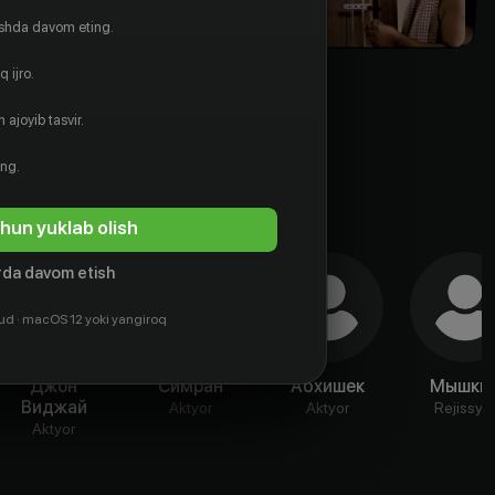
ishda davom eting.
 ijro.
 ajoyib tasvir.
ing.
hun yuklab olish
da davom etish
ud · macOS 12 yoki yangiroq
Джон
Симран
Абхишек
Мышки
Виджай
Aktyor
Aktyor
Rejissyo
Aktyor