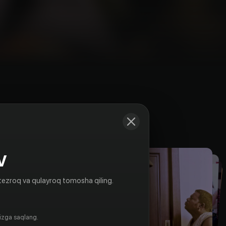
Kadrlar
V
tezroq va qulayroq tomosha qiling.
gizga saqlang.