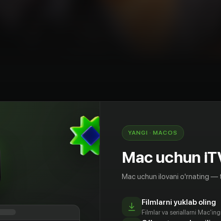
etektiv
Kriminal
Triller
Hindiston
YANGI · MACOS
с помощником разыскивают пропавшую собаку.
Mac uchun iT
щё не было, и детектив решил, что быстро
днако в процессе расследования они случайно
Mac uchun ilovani o'rnating — 
клубок многочисленных преступлений. Нити
и на след неуловимого преступника, долгое
 в розыске.
Filmlarni yuklab oling
Filmlar va seriallarni Mac'in