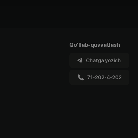
Qo'llab-quvvatlash
Chatga yozish
71-202-4-202