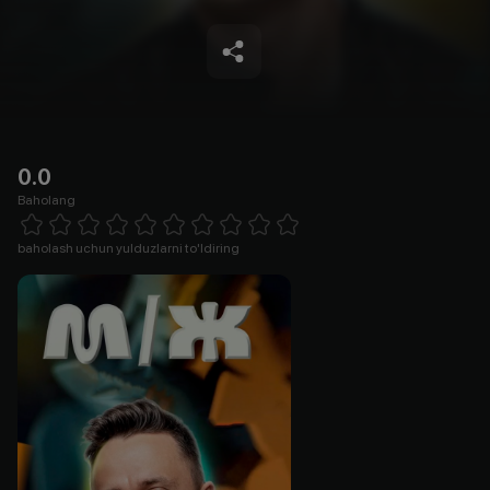
0.0
Baholang
Empty
1 Star
2 Stars
3 Stars
4 Stars
5 Stars
6 Stars
7 Stars
8 Stars
9 Stars
10 Stars
baholash uchun yulduzlarni to'ldiring