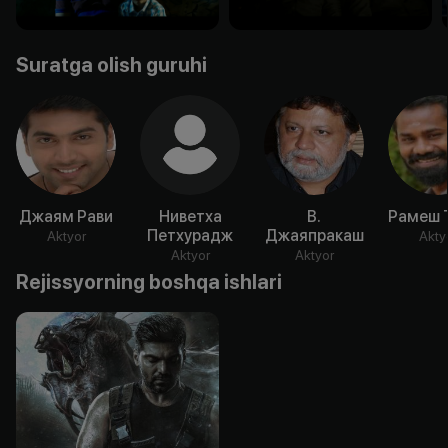
Suratga olish guruhi
Джаям Рави
Ниветха
В.
Рамеш 
Петхурадж
Джаяпракаш
Aktyor
Akty
Aktyor
Aktyor
Rejissyorning boshqa ishlari