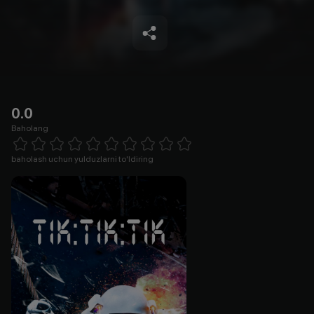
0.0
Baholang
Empty
1 Star
2 Stars
3 Stars
4 Stars
5 Stars
6 Stars
7 Stars
8 Stars
9 Stars
10 Stars
baholash uchun yulduzlarni to'ldiring