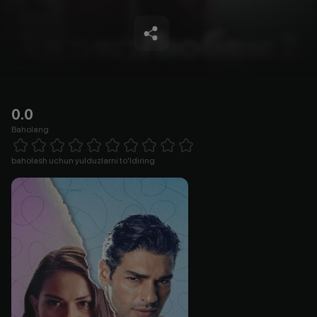
0.0
Baholang
Empty
1 Star
2 Stars
3 Stars
4 Stars
5 Stars
6 Stars
7 Stars
8 Stars
9 Stars
10 Stars
baholash uchun yulduzlarni to'ldiring