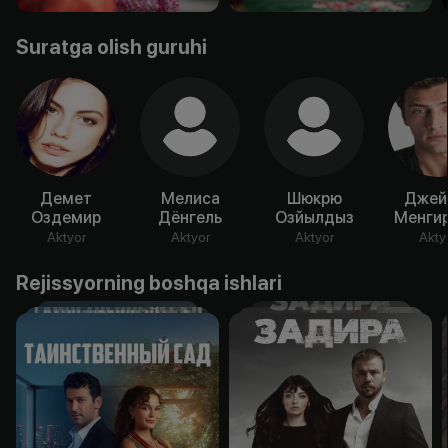
Suratga olish guruhi
Демет
Мелиса
Шюкрю
Джей
Оздемир
Дёнгель
Озйылдыз
Менгир
Aktyor
Aktyor
Aktyor
Akty
Rejissyorning boshqa ishlari