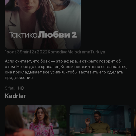
1soat
39min
12+
2022
Komediya
Melodrama
Turkiya
Асли считает, что брак — это афера, и открыто говорит об
этом. Но когда ее красавец Керем неожиданно соглашается,
она прикладывает все усилия, чтобы заставить его сделать
предложение.
Sifati
:
HD
Kadrlar