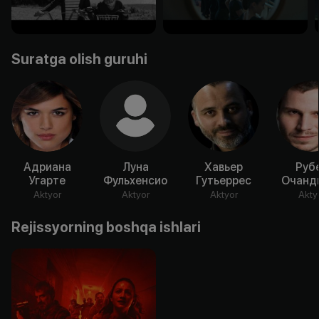
Suratga olish guruhi
Адриана
Луна
Хавьер
Руб
Угарте
Фульхенсио
Гутьеррес
Очанд
Aktyor
Aktyor
Aktyor
Akty
Rejissyorning boshqa ishlari