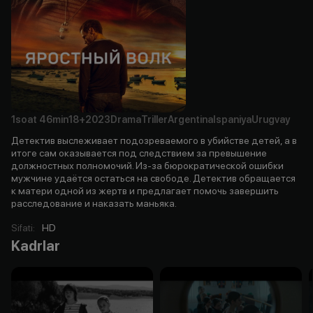
1soat
46min
18+
2023
Drama
Triller
Argentina
Ispaniya
Urugvay
Детектив выслеживает подозреваемого в убийстве детей, а в
итоге сам оказывается под следствием за превышение
должностных полномочий. Из-за бюрократической ошибки
мужчине удаётся остаться на свободе. Детектив обращается
к матери одной из жертв и предлагает помочь завершить
расследование и наказать маньяка.
Sifati
:
HD
Kadrlar