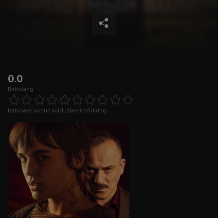
0.0
Baholang
Empty
1 Star
2 Stars
3 Stars
4 Stars
5 Stars
6 Stars
7 Stars
8 Stars
9 Stars
10 Stars
baholash uchun yulduzlarni to'ldiring