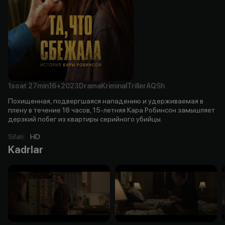
1soat
27min
16+
2023
Drama
Kriminal
Triller
AQSh
Похищенная, подвергшаяся нападению и удерживаемая в
плену в течение 18 часов, 15-летняя Кара Робинсон замышляет
дерзкий побег из квартиры серийного убийцы.
Sifati
:
HD
Kadrlar