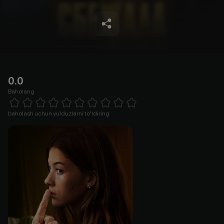
0.0
Baholang
Empty
1 Star
2 Stars
3 Stars
4 Stars
5 Stars
6 Stars
7 Stars
8 Stars
9 Stars
10 Stars
baholash uchun yulduzlarni to'ldiring