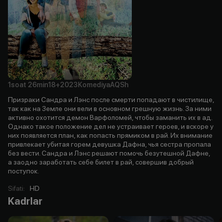
1soat
26min
18+
2023
Komediya
AQSh
Призраки Сандра и Лэнс после смерти попадают в чистилище,
так как на Земле они вели в основном грешную жизнь. За ними
активно охотится демон Варфоломей, чтобы заманить их в ад.
Однако такое положение дел не устраивает героев, и вскоре у
них появляется план, как попасть прямиком в рай. Их внимание
привлекает убитая горем девушка Дафна, чья сестра пропала
без вести. Сандра и Лэнс решают помочь безутешной Дафне,
а заодно заработать себе билет в рай, совершив добрый
поступок.
Sifati
:
HD
Kadrlar