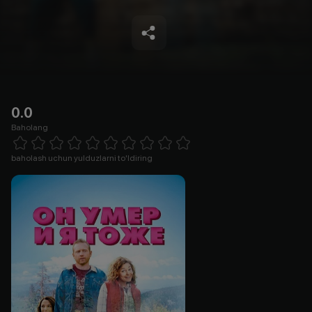
0.0
Baholang
Empty
1 Star
2 Stars
3 Stars
4 Stars
5 Stars
6 Stars
7 Stars
8 Stars
9 Stars
10 Stars
baholash uchun yulduzlarni to'ldiring