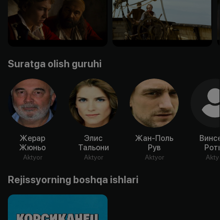
Suratga olish guruhi
Жерар
Элис
Жан-Поль
Винс
Жюньо
Тальони
Рув
Рот
Aktyor
Aktyor
Aktyor
Akty
Rejissyorning boshqa ishlari