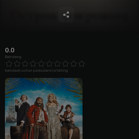
0.0
Baholang
Empty
1 Star
2 Stars
3 Stars
4 Stars
5 Stars
6 Stars
7 Stars
8 Stars
9 Stars
10 Stars
baholash uchun yulduzlarni to'ldiring