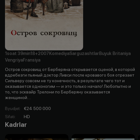
1soat
39min
18+
2007
Komediya
Sarguzashtlar
Buyuk Britaniya
Vengriya
Fransiya
Остров сокровищ от Берберяна открывается сценой, в которой
вдребезги пьяный доктор Ливси после кровавого боя отрезает
Сильверу совсем не ту конечность, в результате чего тот и
оказывается одноногим — и это только начало! Любопытно и
то, что эсквайр Трелони по Берберяну оказывается
женщиной…
Byudjet
:
€24 500 000
Sifati
:
HD
Kadrlar