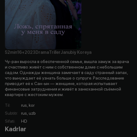
52min
16+
2023
Drama
Triller
Janubiy Koreya
Чу-ран выросла в обеспеченной семье, вышла замуж за врача
и счастливо живёт с ним с собственном доме с небольшим
садом. Однажды женщина замечает в саду странный запах,
что вынуждает её узнать больше о супруге. Расследование
приводит её к Сан-ын — женщине, которая испытывает
финансовые затруднения и живёт в занюханной съёмной
квартире с жестоким мужем.
Til
:
rus, kor
Subtitr
:
rus, uzb
Sifati
:
HD
Kadrlar