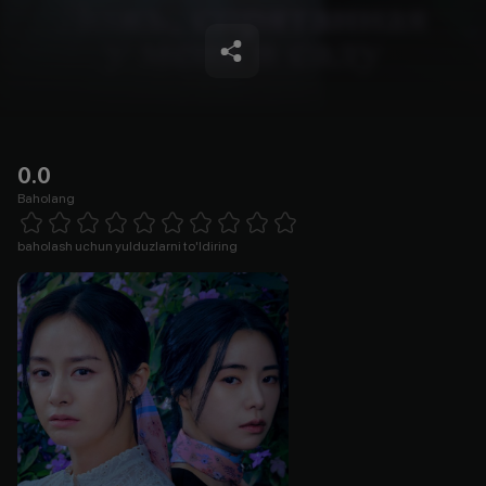
0.0
Baholang
Empty
1 Star
2 Stars
3 Stars
4 Stars
5 Stars
6 Stars
7 Stars
8 Stars
9 Stars
10 Stars
baholash uchun yulduzlarni to'ldiring