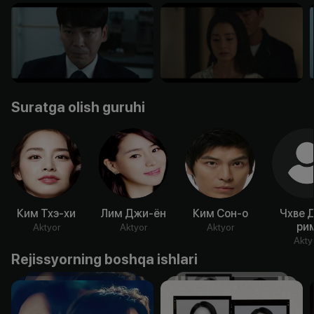
Suratga olish guruhi
Ким Тхэ-хи
Лим Джи-ён
Ким Сон-о
Чхве 
ри
Aktyor
Aktyor
Aktyor
Akty
Rejissyorning boshqa ishlari