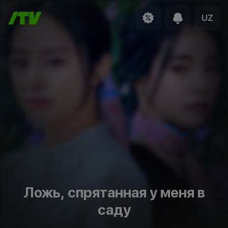
UZ
Ложь, спрятанная у меня в
саду