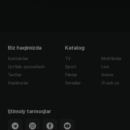
Biz haqimizda
Katalog
Kontaktlar
TV
Multfilmlar
Qo'llab-quvvatlash
Sport
Live
Tariflar
Filmlar
Anime
Hamkorlar
Seriallar
iTrack.uz
Ijtimoiy tarmoqlar