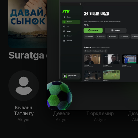
Sifati
:
HD
Suratga olish guruhi
Кыванч
Бюшра
Алихан
Фер
Татлыту
Девели
Тюркдемир
Дюз
Aktyor
Aktyor
Aktyor
Ak