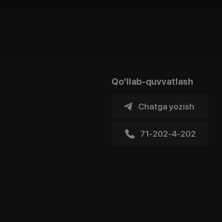
Qo'llab-quvvatlash
Chatga yozish
71-202-4-202