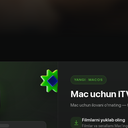
rama
Turkiya
YANGI · MACOS
 отцом и маленьким сыном Эфе, который ни с
ет. Единственное желание Али - установить
Mac uchun iT
ы он хоть раз в жизни посмотрел ему в глаза.
ает, что у Эфе есть музыкальные
Mac uchun ilovani o'rnating — 
ает попробовать развить их. С этого момента
ет меняться.
Filmlarni yuklab oling
Filmlar va seriallarni Mac'in