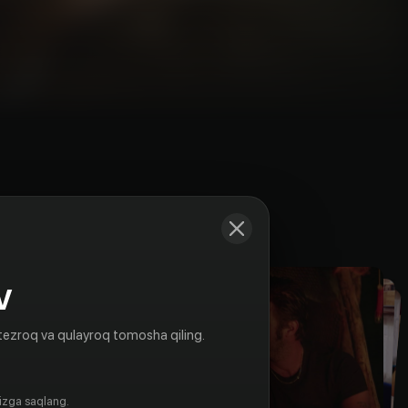
Kadrlar
V
tezroq va qulayroq tomosha qiling.
gizga saqlang.