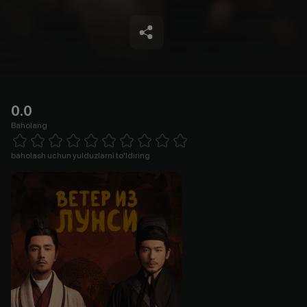
0.0
Baholang
Empty
1 Star
2 Stars
3 Stars
4 Stars
5 Stars
6 Stars
7 Stars
8 Stars
9 Stars
10 Stars
baholash uchun yulduzlarni to'ldiring