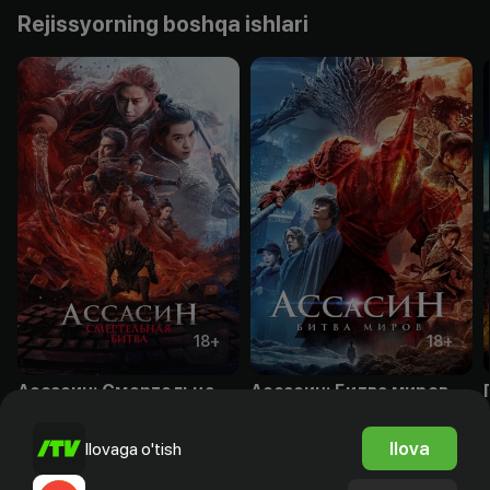
Rejissyorning boshqa ishlari
18
+
18
+
Ассасин: Смертельная битва
Ассасин: Битва миров
Obuna
Obuna
Ilova
Ilovaga o'tish