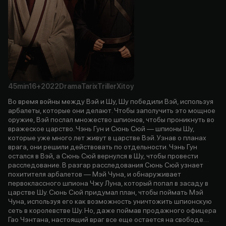
45min
16+
2022
Drama
Tarix
Triller
Xitoy
Во время войны между Вэй и Шу, Шу победили Вэй, используя
арбалеты, которые они делают. Чтобы заполучить это мощное
оружие, Вэй послал множество шпионов, чтобы проникнуть во
вражеское царство. Чэнь Гун и Сюнь Сюй — шпионы Шу,
которые уже много лет живут в царстве Вэй. Узнав о планах
врага, они решили действовать по отдельности. Чэнь Гун
остался в Вэй, а Сюнь Сюй вернулся в Шу, чтобы провести
расследование. В разгар расследования Сюнь Сюй узнает
похитителя арбалетов — Мэй Чуна, и обнаруживает
первоклассного шпиона Чжу Луна, который попал в засаду в
царстве Шу. Сюнь Сюй придумал план, чтобы поймать Мэй
Чуна, используя его как возможность уничтожить шпионскую
сеть в королевстве Шу. Но, даже поймав продажного офицера
Гао Чэнтана, настоящий враг все еще остается на свободе…