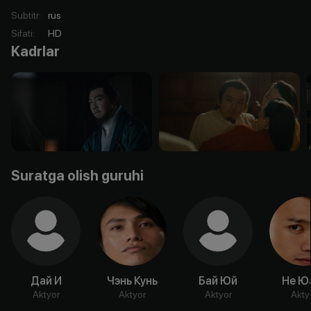
Subtitr
:
rus
Sifati
:
HD
Kadrlar
Suratga olish guruhi
Дай И
Чэнь Кунь
Бай Юй
Не Ю
Aktyor
Aktyor
Aktyor
Akty