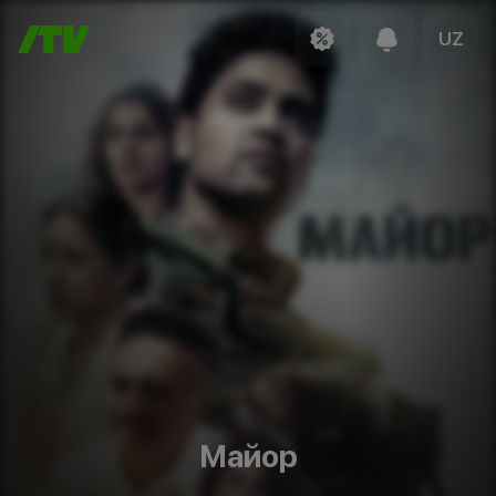
UZ
Майор