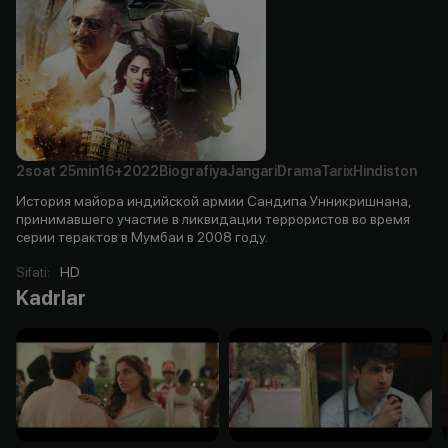
2soat
25min
16+
2022
Biografiya
Jangari
Drama
Tarix
Hindiston
История майора индийской армии Сандипа Унникришнана,
принимавшего участие в ликвидации террористов во время
серии терактов в Мумбаи в 2008 году.
Sifati
:
HD
Kadrlar