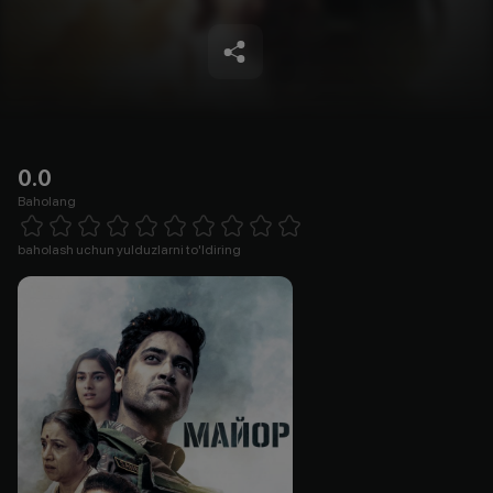
0.0
Baholang
Empty
1 Star
2 Stars
3 Stars
4 Stars
5 Stars
6 Stars
7 Stars
8 Stars
9 Stars
10 Stars
baholash uchun yulduzlarni to'ldiring