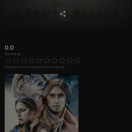
0.0
Baholang
Empty
1 Star
2 Stars
3 Stars
4 Stars
5 Stars
6 Stars
7 Stars
8 Stars
9 Stars
10 Stars
baholash uchun yulduzlarni to'ldiring