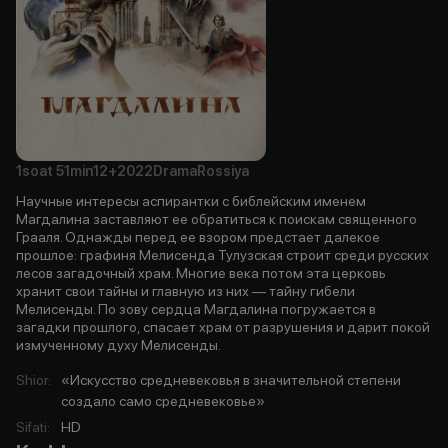
1soat
51min
12+
2022
Drama
Rossiya
Научные интересы аспирантки с библейским именем
Магдалина заставляют ее обратиться к поискам священного
Грааля. Однажды перед ее взором предстает далекое
прошлое: графиня Мелисенда Тулузская строит среди русских
лесов загадочный храм. Многие века потом эта церковь
хранит свои тайны и главную из них — тайну гибели
Мелисенды. По зову сердца Магдалина погружается в
загадки прошлого, спасает храм от разрушения и дарит покой
измученному духу Мелисенды.
Shior
:
«Искусство средневековья в значительной степени
создало само средневековье»
Sifati
:
HD