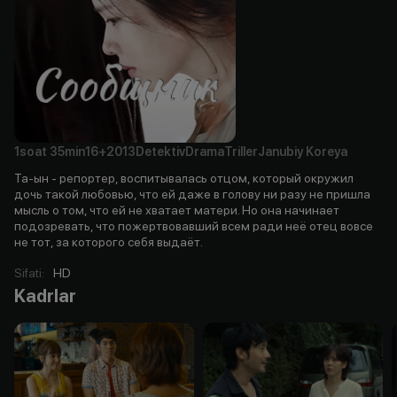
1soat
35min
16+
2013
Detektiv
Drama
Triller
Janubiy Koreya
Та-ын - репортер, воспитывалась отцом, который окружил
дочь такой любовью, что ей даже в голову ни разу не пришла
мысль о том, что ей не хватает матери. Но она начинает
подозревать, что пожертвовавший всем ради неё отец вовсе
не тот, за которого себя выдаёт.
Sifati
:
HD
Kadrlar