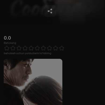
0.0
Baholang
Empty
1 Star
2 Stars
3 Stars
4 Stars
5 Stars
6 Stars
7 Stars
8 Stars
9 Stars
10 Stars
baholash uchun yulduzlarni to'ldiring