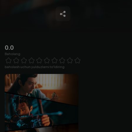
0.0
Baholang
Empty
1 Star
2 Stars
3 Stars
4 Stars
5 Stars
6 Stars
7 Stars
8 Stars
9 Stars
10 Stars
baholash uchun yulduzlarni to'ldiring