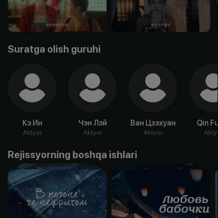
Suratga olish guruhi
Кэ Ин
Чэн Лэй
Ван Цзэхуан
Qin F
Aktyor
Aktyor
Aktyor
Akty
Rejissyorning boshqa ishlari