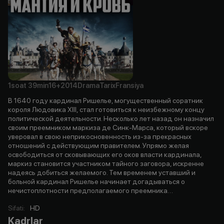
1soat
39min
16+
2014
Drama
Tarix
Fransiya
В 1640 году кардинал Ришелье, могущественный соратник
короля Людовика XIII, стал готовиться к неизбежному концу
политической деятельности. Несколько лет назад он назначил
своим преемником маркиза де Синк-Марса, который вскоре
уверовал в свою неприкосновенность из-за прекрасных
отношений с действующим правителем. Упрямо желая
освободиться от сковывающих его оков власти кардинала,
маркиз становится участником тайного заговора, искренне
надеясь добиться желаемого. Тем временем уставший и
больной кардинал Ришелье начинает догадываться о
нечистоплотности предполагаемого преемника…
Sifati
:
HD
Kadrlar