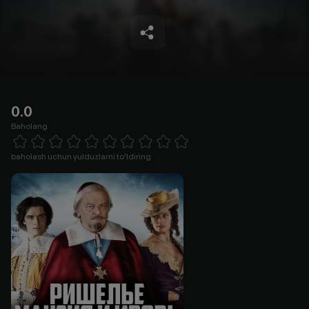
0.0
Baholang
Empty
1 Star
2 Stars
3 Stars
4 Stars
5 Stars
6 Stars
7 Stars
8 Stars
9 Stars
10 Stars
baholash uchun yulduzlarni to'ldiring