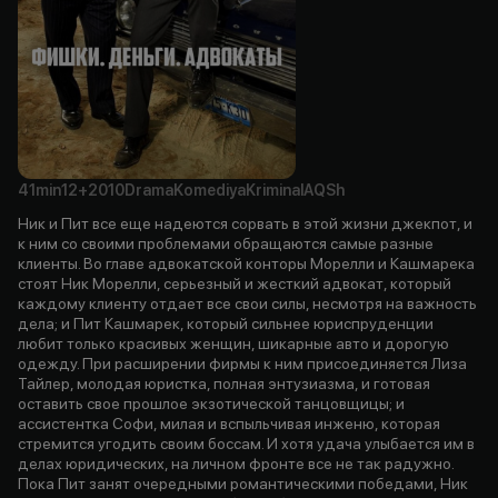
41min
12+
2010
Drama
Komediya
Kriminal
AQSh
Ник и Пит все еще надеются сорвать в этой жизни джекпот, и
к ним со своими проблемами обращаются самые разные
клиенты. Во главе адвокатской конторы Морелли и Кашмарека
стоят Ник Морелли, серьезный и жесткий адвокат, который
каждому клиенту отдает все свои силы, несмотря на важность
дела; и Пит Кашмарек, который сильнее юриспруденции
любит только красивых женщин, шикарные авто и дорогую
одежду. При расширении фирмы к ним присоединяется Лиза
Тайлер, молодая юристка, полная энтузиазма, и готовая
оставить свое прошлое экзотической танцовщицы; и
ассистентка Софи, милая и вспыльчивая инженю, которая
стремится угодить своим боссам. И хотя удача улыбается им в
делах юридических, на личном фронте все не так радужно.
Пока Пит занят очередными романтическими победами, Ник