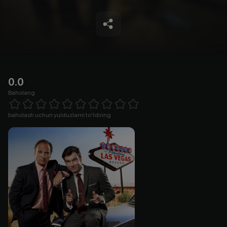
0.0
Baholang
Empty
1 Star
2 Stars
3 Stars
4 Stars
5 Stars
6 Stars
7 Stars
8 Stars
9 Stars
10 Stars
baholash uchun yulduzlarni to'ldiring