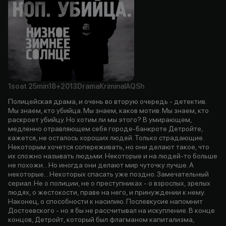
1soat
25min
18+
2013
Drama
Kriminal
AQSh
Полицейская драма, и очень во вторую очередь - детектив.
Мы знаем, кто убийца. Мы знаем, каков мотив. Мы знаем, кто
раскроет убийцу. Но хотим ли мы этого? В умирающем,
медленно отравляющем себя городе-банкроте Детройте,
кажется, не осталось хороших людей. Только страдающие.
Некоторым хочется сопереживать, но они делают такое, что
их сложно называть людьми. Некоторые и на людей-то больше
не похожи... Но иногда они делают мир чуточку лучше. А
некоторые... Некоторых спасать уже поздно. Замечательный
сериал. Не о полиции, не о преступниках - о взрослых, зрелых
людях, о жестокости, праве на него, и принуждении к нему.
Наконец, о способности к насилию. Послевкусие напомнит
Достоевского - но я бы не рассчитывал на искупление. В конце
концов, Детройт, который был флагманом капитализма,