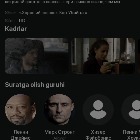
витриной среднего класса - верит сильно иначе, чем мы.
Shior
:
«Хороший человек. Коп. Убийца.»
Sifati
:
HD
Kadrlar
Suratga olish guruhi
Ленни
Марк Стронг
Хизер
Пенни 
Джеймс
Фэйрбэнкс
Хоук
Aktyor