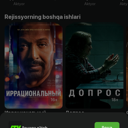
Aktyor
Aktyor
Akty
Rejissyorning boshqa ishlari
16
+
18
+
Иррациональный
Допрос
Obuna
Obuna
Ilova
Ilovaga o'tish