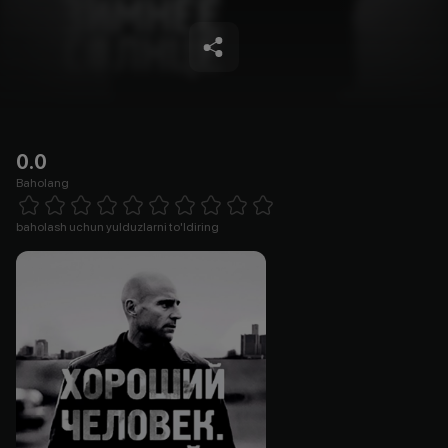
0.0
Baholang
Empty
1 Star
2 Stars
3 Stars
4 Stars
5 Stars
6 Stars
7 Stars
8 Stars
9 Stars
10 Stars
baholash uchun yulduzlarni to'ldiring