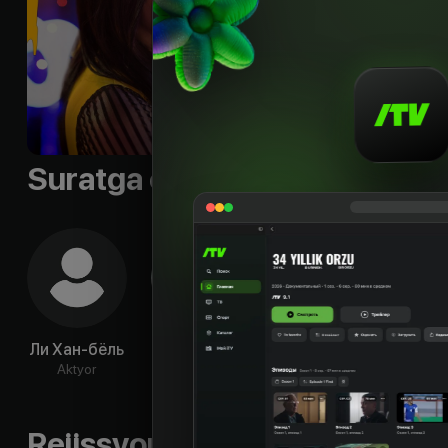
однажды он узнаёт,
Til
:
rus, kor
Subtitr
:
rus
Sifati
:
HD
Suratga olish guruhi
Ли Хан-бёль
Ан Джэ-хон
Ём Хе-ран
Н
Aktyor
Aktyor
Aktyor
Ak
Rejissyorning boshqa ishlari