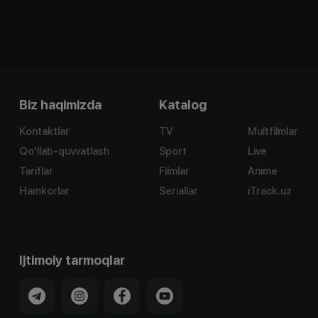
Biz haqimizda
Katalog
Kontaktlar
TV
Multfilmlar
Qo'llab-quvvatlash
Sport
Live
Tariflar
Filmlar
Anime
Hamkorlar
Seriallar
iTrack.uz
Ijtimoiy tarmoqlar