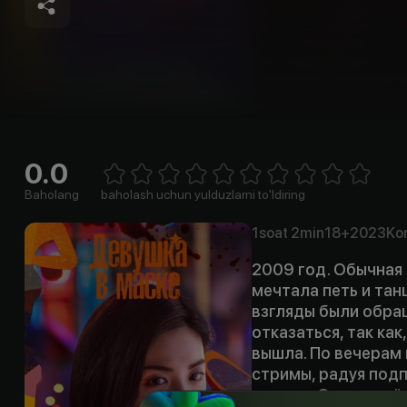
0.0
Empty
1 Star
2 Stars
3 Stars
4 Stars
5 Stars
6 Stars
7 Stars
8 Stars
9 Stars
10 Stars
Baholang
baholash uchun yulduzlarni to'ldiring
1soat
2min
18+
2023
Ko
2009 год. Обычная
мечтала петь и тан
взгляды были обращ
отказаться, так ка
вышла. По вечерам
стримы, радуя под
донаты. Один из её