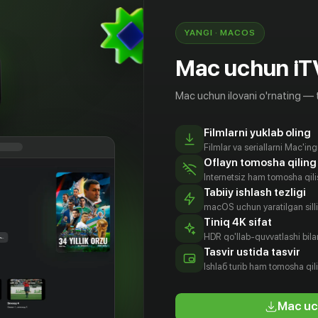
 кем является его кумир в реальной жизни.
YANGI · MACOS
Mac uchun iT
Mac uchun ilovani o'rnating — 
Filmlarni yuklab oling
Filmlar va seriallarni Mac'in
Oflayn tomosha qiling
Internetsiz ham tomosha qil
Tabiiy ishlash tezligi
macOS uchun yaratilgan silliq
Tiniq 4K sifat
HDR qo'llab-quvvatlashi bilan
ана
Хан Джэ-и
Ко Хён-джон
Щин Е-со
Tasvir ustida tasvir
tyor
Aktyor
Aktyor
Aktyor
Ishlаб turib ham tomosha qil
Mac uc