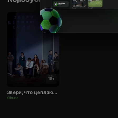
18
+
Звери, что цепляются за соломинку
Obuna