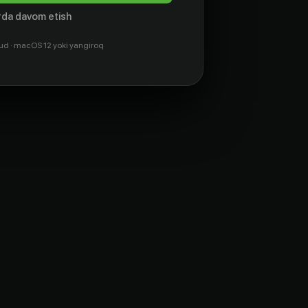
da davom etish
ud · macOS 12 yoki yangiroq