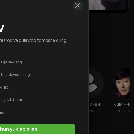
V
tezroq va qulayroq tomosha qiling.
gizga saqlang.
ishda davom eting.
 ijro.
 ajoyib tasvir.
Мун Сук
Чхве
Ким Га-хи
Ким Ён-х
Даниель
Aktyor
Aktyor
Rejissyo
ing.
Aktyor
hun yuklab olish