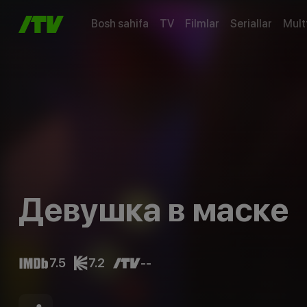
Bosh sahifa
TV
Filmlar
Seriallar
Mult
Девушка в маске
7.5
7.2
--