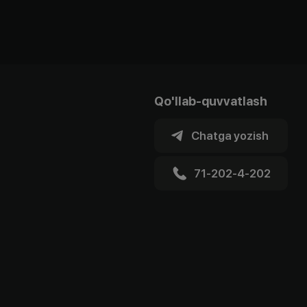
Qo'llab-quvvatlash
Chatga yozish
71-202-4-202