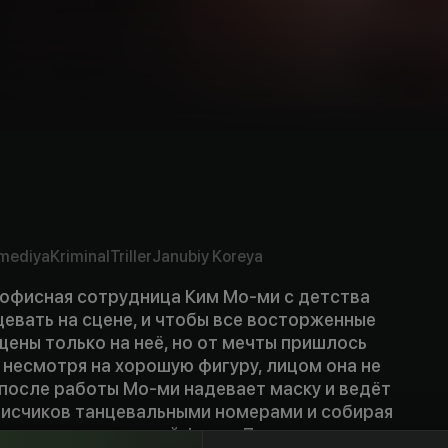
mediya
Kriminal
Triller
Janubiy Koreya
 офисная сотрудница Ким Мо-ми с детства
цевать на сцене, и чтобы все восторженные
ены только на неё, но от мечты пришлось
к, несмотря на хорошую фигуру, лицом она не
 после работы Мо-ми надевает маску и ведёт
писчиков танцевальными номерами и собирая
 коллег — преданный фанат Девушки в маске, и