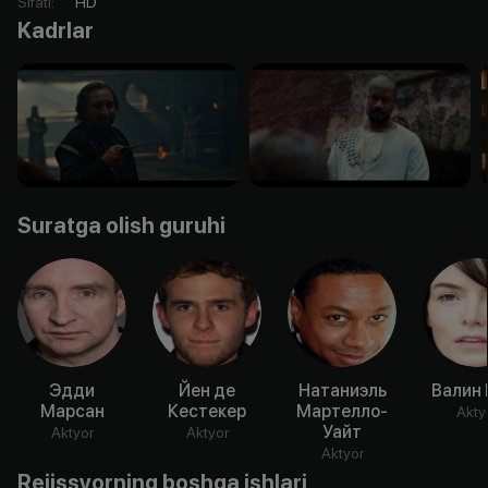
Sifati
:
HD
Kadrlar
Suratga olish guruhi
Эдди
Йен де
Натаниэль
Валин 
Марсан
Кестекер
Мартелло-
Akty
Уайт
Aktyor
Aktyor
Aktyor
Rejissyorning boshqa ishlari