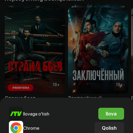
18
+
18
+
PREMYERA
Страна боев
Заключённый
Obuna
Obuna
Ilova
Ilovaga o'tish
Qolish
Chrome