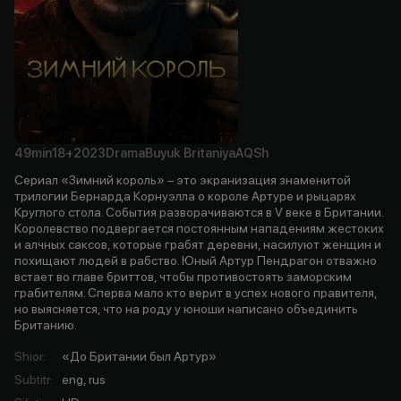
49min
18+
2023
Drama
Buyuk Britaniya
AQSh
Сериал «Зимний король» – это экранизация знаменитой
трилогии Бернарда Корнуэлла о короле Артуре и рыцарях
Круглого стола. События разворачиваются в V веке в Британии.
Королевство подвергается постоянным нападениям жестоких
и алчных саксов, которые грабят деревни, насилуют женщин и
похищают людей в рабство. Юный Артур Пендрагон отважно
встает во главе бриттов, чтобы противостоять заморским
грабителям. Сперва мало кто верит в успех нового правителя,
но выясняется, что на роду у юноши написано объединить
Британию.
Shior
:
«До Британии был Артур»
Subtitr
:
eng, rus