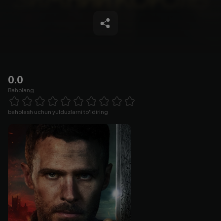
0.0
Baholang
Empty
1 Star
2 Stars
3 Stars
4 Stars
5 Stars
6 Stars
7 Stars
8 Stars
9 Stars
10 Stars
baholash uchun yulduzlarni to'ldiring