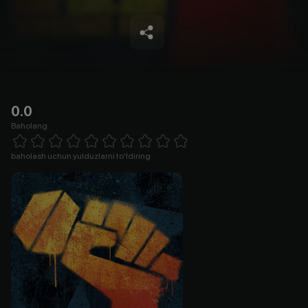
0.0
Baholang
Empty
1 Star
2 Stars
3 Stars
4 Stars
5 Stars
6 Stars
7 Stars
8 Stars
9 Stars
10 Stars
baholash uchun yulduzlarni to'ldiring