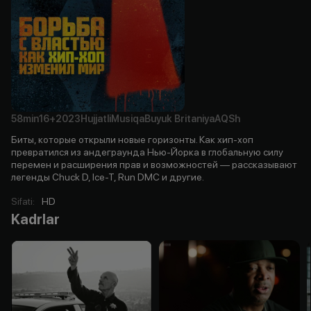
58min
16+
2023
Hujjatli
Musiqa
Buyuk Britaniya
AQSh
Биты, которые открыли новые горизонты. Как хип-хоп
превратился из андеграунда Нью-Йорка в глобальную силу
перемен и расширения прав и возможностей — рассказывают
легенды Chuck D, Ice-T, Run DMC и другие.
Sifati
:
HD
Kadrlar