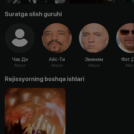
Suratga olish guruhi
Чак Ди
Айс-Ти
Эминем
Фэт 
Aktyor
Aktyor
Aktyor
Akty
Rejissyorning boshqa ishlari