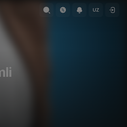
UZ
li