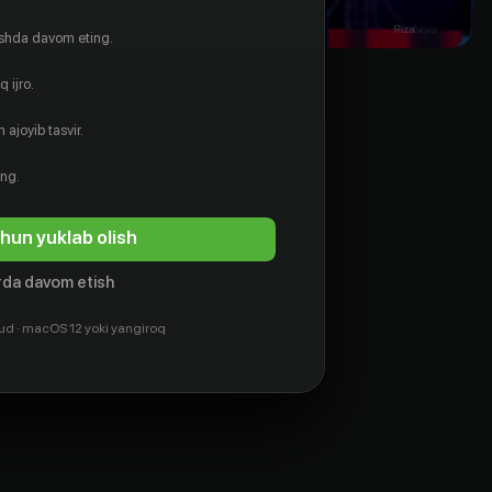
ishda davom eting.
 ijro.
 ajoyib tasvir.
ing.
hun yuklab olish
da davom etish
ud · macOS 12 yoki yangiroq