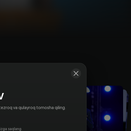
Kadrlar
V
tezroq va qulayroq tomosha qiling.
gizga saqlang.