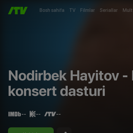
Bosh sahifa
TV
Filmlar
Seriallar
Mult
Nodirbek Hayitov -
konsert dasturi
--
--
--