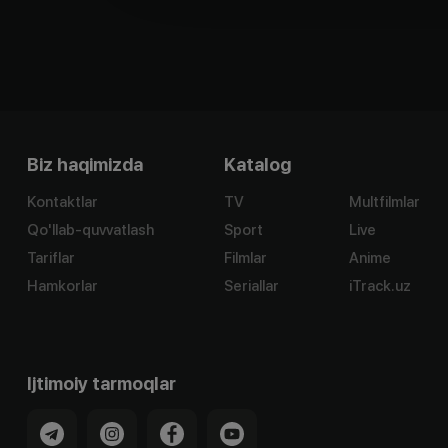
Biz haqimizda
Katalog
Kontaktlar
TV
Multfilmlar
Qo'llab-quvvatlash
Sport
Live
Tariflar
Filmlar
Anime
Hamkorlar
Seriallar
iTrack.uz
Ijtimoiy tarmoqlar