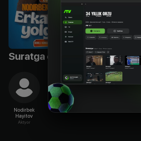
Suratga olish guruhi
Nodirbek
Hayitov
Aktyor