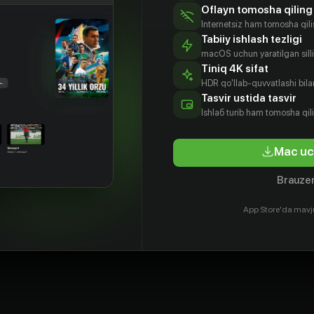
Oflayn tomosha qiling
Internetsiz ham tomosha qil
Tabiiy ishlash tezligi
macOS uchun yaratilgan silliq
Tiniq 4K sifat
HDR qo'llab-quvvatlashi bilan
Tasvir ustida tasvir
Ishlаб turib ham tomosha qil
Mac uc
Brauzer
App Store'da mavj