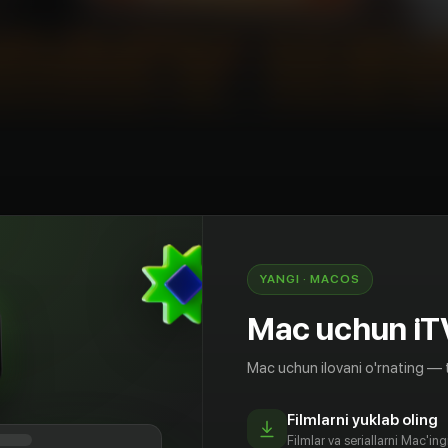
omediya
Konsert
O'zbekiston
YANGI · MACOS
2023-yilda bo'lib o'tgan "Erkakcha yolg'on" nomli
Mac uchun iT
Mac uchun ilovani o'rnating — 
Filmlarni yuklab oling
Filmlar va seriallarni Mac'in