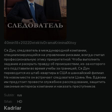
40min
18+
2022
Detektiv
Drama
Kriminal
Xitoy
Ся Дун, следователь в международной компании,
специализирующейся на управлении рисками, всегда считал
профессиональную этику приоритетной. Чтобы выполнить
задание и раскрыть правду об происшествии, из-за которого
его подставили во время учебы за границей, Ся Дун
переводится из штаб-квартиры в США в шанхайский филиал.
На новом месте он встречает следователя Цзянь Янь. Вдвоем
им предстоит провести служебное расследование, защитить
законные интересы компании и наказать преступников.
Subtitr
:
rus
Sifati
:
HD
Kadrlar