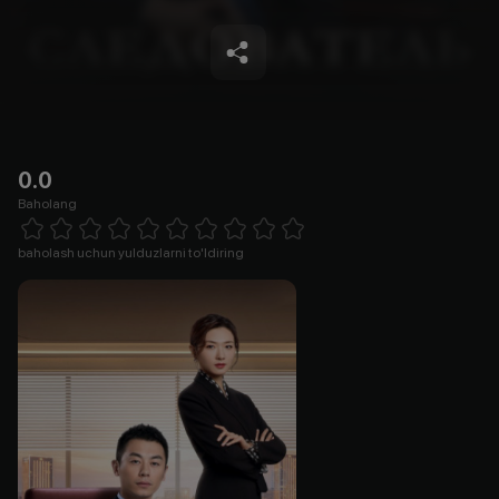
0.0
Baholang
Empty
1 Star
2 Stars
3 Stars
4 Stars
5 Stars
6 Stars
7 Stars
8 Stars
9 Stars
10 Stars
baholash uchun yulduzlarni to'ldiring