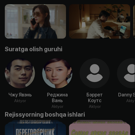
Suratga olish guruhi
Чжу Явэнь
Реджина
Бэррет
Danny 
Вань
Коутс
Aktyor
Akty
Aktyor
Aktyor
Rejissyorning boshqa ishlari