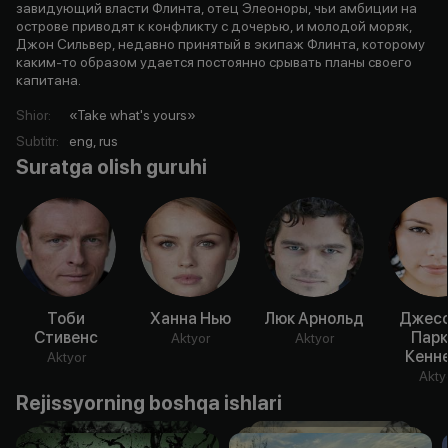
завидующий власти Флинта, отец Элеоноры, чьи амбиции на
острове приводят к конфликту с дочерью, и молодой моряк,
Джон Сильвер, недавно принятый в экипаж Флинта, которому
каким-то образом удается постоянно срывать планы своего
капитана.
Shior
:
«Take what's yours»
Subtitr
:
eng, rus
Suratga olish guruhi
Тоби
Ханна Нью
Люк Арнольд
Джесс
Стивенс
Парк
Aktyor
Aktyor
Кенн
Aktyor
Akty
Rejissyorning boshqa ishlari