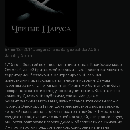
57min
18+
2014
Jangari
Drama
Sarguzashtlar
AQSh
Janubiy Afrika
1715 год. Золотой век - вершина пиратства в Карибском море.
Остров бывшей британской колонии Нью-Провиденс является
территорией беззакония, контролируемый самыми
известными пиратскими капитанами в истории. Самым
грозным из них является капитан Флинт. Но британский флот
возвращается в эти воды, угрожая уничтожить Флинта и его
команду. Движимый глубокими, сложными, даже
романтическими мотивами, Флинт становится союзником с
грозной Элеонорой Гатри, дочерью местного вора в законе,
который превращает добычу пиратов в прибыль. Вместе они
создают план, охотясь за высшей наградой, выиграв которую,
они остановят захват своего дома и обеспечат их выживание.
Им противостоит ряд соперников: конкурент капитана,