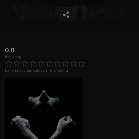
0.0
Baholang
Empty
1 Star
2 Stars
3 Stars
4 Stars
5 Stars
6 Stars
7 Stars
8 Stars
9 Stars
10 Stars
baholash uchun yulduzlarni to'ldiring