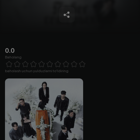
0.0
Baholang
Empty
1 Star
2 Stars
3 Stars
4 Stars
5 Stars
6 Stars
7 Stars
8 Stars
9 Stars
10 Stars
baholash uchun yulduzlarni to'ldiring