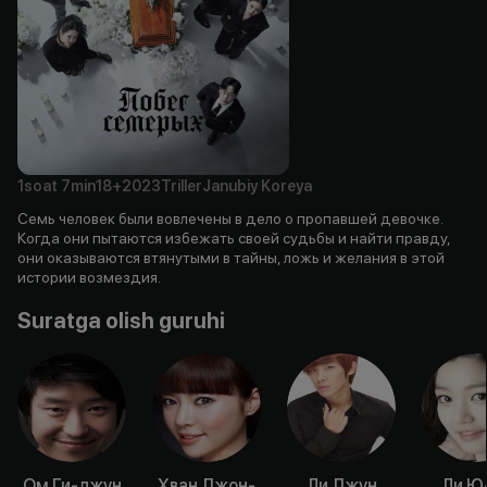
1soat
7min
18+
2023
Triller
Janubiy Koreya
Семь человек были вовлечены в дело о пропавшей девочке.
Когда они пытаются избежать своей судьбы и найти правду,
они оказываются втянутыми в тайны, ложь и желания в этой
истории возмездия.
Suratga olish guruhi
Ом Ги-джун
Хван Джон-
Ли Джун
Ли Ю