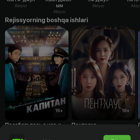
ым
Aktyor
Aktyor
Akty
Aktyor
Rejissyorning boshqa ishlari
16
+
16
+
Позаботьтесь о нас, капитан
Пентхаус
Obuna
Obuna