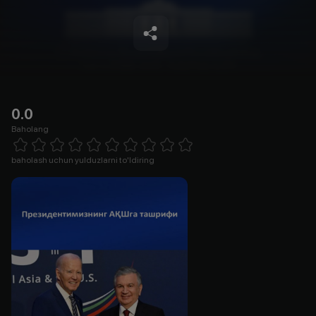
0.0
Baholang
Empty
1 Star
2 Stars
3 Stars
4 Stars
5 Stars
6 Stars
7 Stars
8 Stars
9 Stars
10 Stars
baholash uchun yulduzlarni to'ldiring