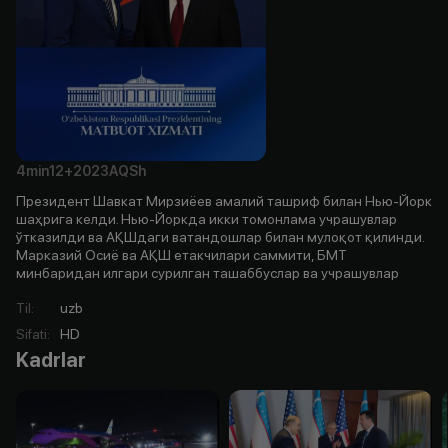
4min
12+
2023
AQSh
Президент Шавкат Мирзиёев амалий ташриф билан Нью-Йорк
шаҳрига келди. Нью-Йоркда икки томонлама учрашувлар
ўтказилди ва АҚШдаги ватандошлар билан мулоқот қилинди.
Марказий Осиё ва АҚШ етакчилари саммити, БМТ
минбаридан илгари сурилган ташаббуслар ва учрашувлар
Til
:
uzb
Sifati
:
HD
Kadrlar