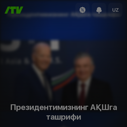
UZ
Президентимизнинг АҚШга
ташрифи