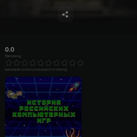
0.0
Baholang
Empty
1 Star
2 Stars
3 Stars
4 Stars
5 Stars
6 Stars
7 Stars
8 Stars
9 Stars
10 Stars
baholash uchun yulduzlarni to'ldiring