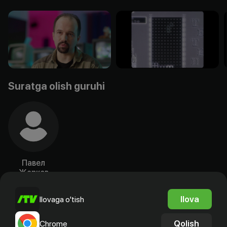
Suratga olish guruhi
Павел
Жарков
Rejissyor
Ilova
Ilovaga o'tish
Qolish
Chrome