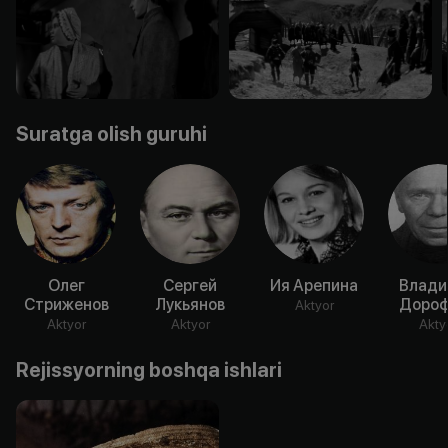
Suratga olish guruhi
Олег
Сергей
Ия Арепина
Влади
Стриженов
Лукьянов
Дороф
Aktyor
Aktyor
Aktyor
Akty
Rejissyorning boshqa ishlari