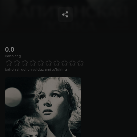
0.0
Baholang
Empty
1 Star
2 Stars
3 Stars
4 Stars
5 Stars
6 Stars
7 Stars
8 Stars
9 Stars
10 Stars
baholash uchun yulduzlarni to'ldiring