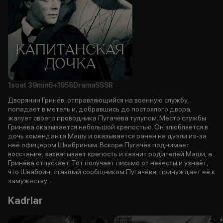
1soat
39min
6+
1958
Drama
SSSR
Дворянин Гринёв, отправляющийся на военную службу,
попадает в метель и, добравшись до постоялого двора,
жалует своего проводника Пугачёва тулупом. Место службы
Гринёва оказывается небольшой крепостью. Он влюбляется в
дочь коменданта Машу и оказывается ранен на дуэли из-за
неё офицером Швабриным. Вскоре Пугачёв поднимает
восстание, захватывает крепость и казнит родителей Маши, а
Гринёва отпускает. Тот получает письмо от невесты и узнаёт,
что Швабрин, ставший сообщником Пугачёва, принуждает её к
замужеству...
Kadrlar