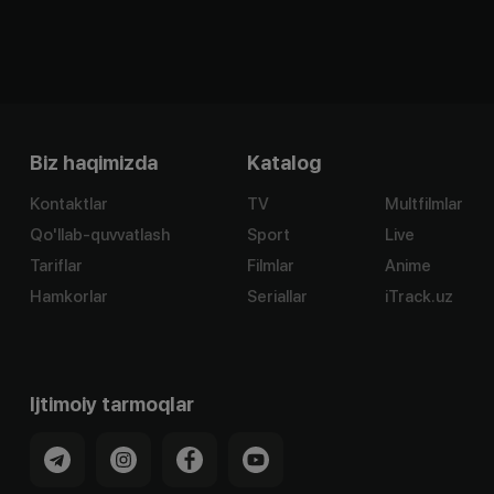
Biz haqimizda
Katalog
Kontaktlar
TV
Multfilmlar
Qo'llab-quvvatlash
Sport
Live
Tariflar
Filmlar
Anime
Hamkorlar
Seriallar
iTrack.uz
Ijtimoiy tarmoqlar