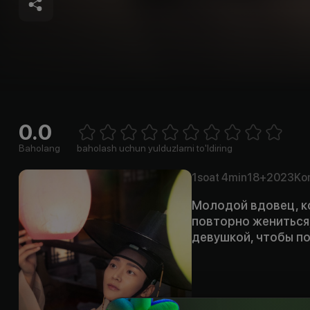
0.0
Empty
1 Star
2 Stars
3 Stars
4 Stars
5 Stars
6 Stars
7 Stars
8 Stars
9 Stars
10 Stars
Baholang
baholash uchun yulduzlarni to'ldiring
1soat
4min
18+
2023
Ko
Молодой вдовец, к
повторно жениться
девушкой, чтобы по