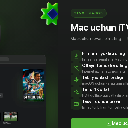
YANGI · MACOS
Mac uchun iT
Mac uchun ilovani o'rnating — 
Filmlarni yuklab oling
Filmlar va seriallarni Mac'in
Oflayn tomosha qiling
Internetsiz ham tomosha qil
Tabiiy ishlash tezligi
macOS uchun yaratilgan silliq
Tiniq 4K sifat
HDR qo'llab-quvvatlashi bilan
ун-вон
Со Джин-вон
Хван Сын-ги
Ким Су-
Tasvir ustida tasvir
джин
tyor
Aktyor
Rejissyor
Ishlаб turib ham tomosha qil
Rejissyor
Mac uc