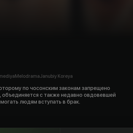
mediya
Melodrama
Janubiy Koreya
оторому по чосонским законам запрещено
, объединяется с также недавно овдовевшей
могать людям вступать в брак.