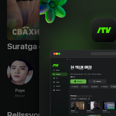
Suratga olish guruhi
Роун
Чо И-хён
Чо Хан-
Ли С
чхоль
Aktyor
Aktyor
Ak
Aktyor
Rejissyorning boshqa ishlari