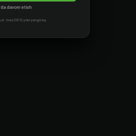
da davom etish
ud · macOS 12 yoki yangiroq