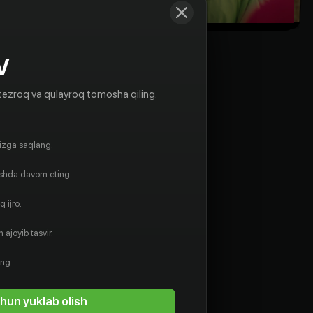
V
tezroq va qulayroq tomosha qiling.
gizga saqlang.
ishda davom eting.
 ijro.
 ajoyib tasvir.
Ха Су-джин
Ssenarist
ing.
hun yuklab olish