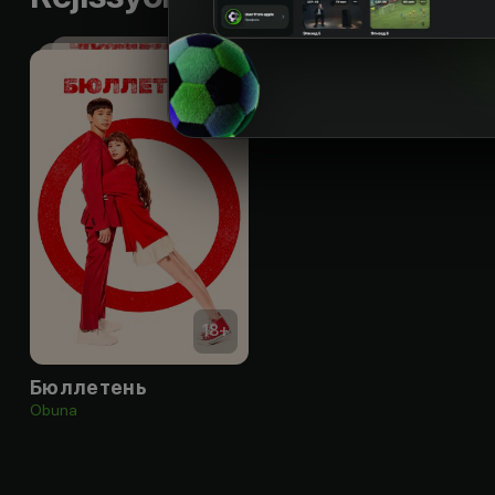
18
+
Бюллетень
Obuna