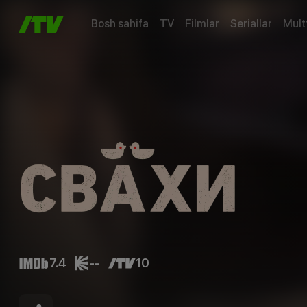
Bosh sahifa
TV
Filmlar
Seriallar
Mult
7.4
--
10