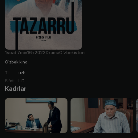
1soat
7min
16+
2023
Drama
O'zbekiston
O'zbek kino
Til
:
uzb
Sifati
:
HD
Kadrlar