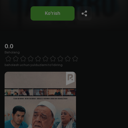
Ko'rish
0.0
Baholang
Empty
1 Star
2 Stars
3 Stars
4 Stars
5 Stars
6 Stars
7 Stars
8 Stars
9 Stars
10 Stars
baholash uchun yulduzlarni to'ldiring