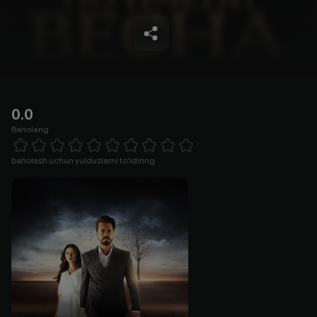
0.0
Baholang
Empty
1 Star
2 Stars
3 Stars
4 Stars
5 Stars
6 Stars
7 Stars
8 Stars
9 Stars
10 Stars
baholash uchun yulduzlarni to'ldiring