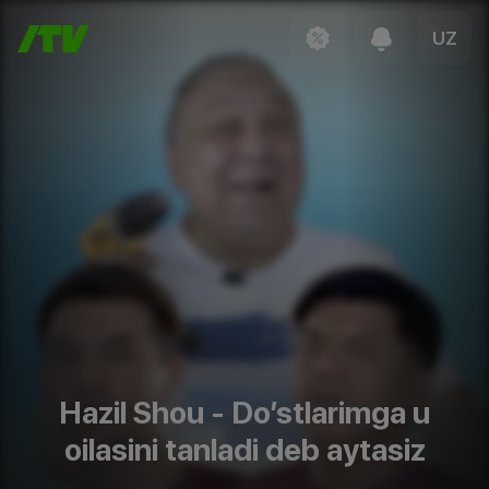
UZ
Hazil Shou - Do’stlarimga u
oilasini tanladi deb aytasiz