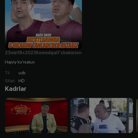
23min
16+
2023
Komediya
O'zbekiston
Hajviy ko'rsatuv
Til
:
uzb
Sifati
:
HD
Kadrlar