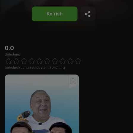
Ko'rish
0.0
Baholang
Empty
1 Star
2 Stars
3 Stars
4 Stars
5 Stars
6 Stars
7 Stars
8 Stars
9 Stars
10 Stars
baholash uchun yulduzlarni to'ldiring