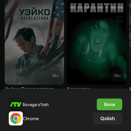
16
+
18
+
Уэйко: Последствия
Карантин
Obuna
Bepul
Ilova
Ilovaga o'tish
Qolish
Chrome