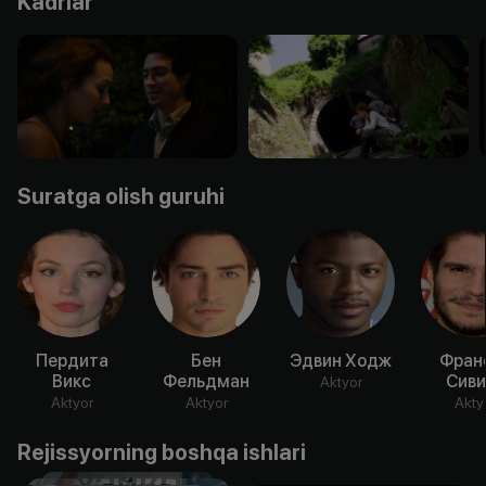
Kadrlar
Suratga olish guruhi
Пердита
Бен
Эдвин Ходж
Фран
Викс
Фельдман
Сиви
Aktyor
Aktyor
Aktyor
Akty
Rejissyorning boshqa ishlari