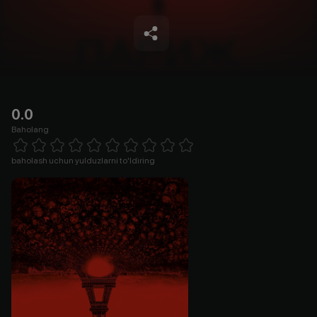
0.0
Baholang
Empty
1 Star
2 Stars
3 Stars
4 Stars
5 Stars
6 Stars
7 Stars
8 Stars
9 Stars
10 Stars
baholash uchun yulduzlarni to'ldiring