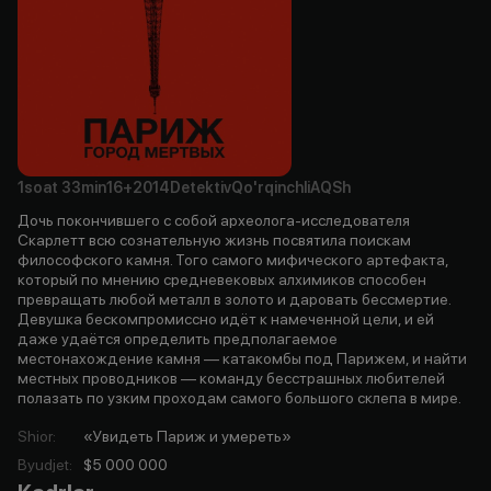
1soat
33min
16+
2014
Detektiv
Qo'rqinchli
AQSh
Дочь покончившего с собой археолога-исследователя
Скарлетт всю сознательную жизнь посвятила поискам
философского камня. Того самого мифического артефакта,
который по мнению средневековых алхимиков способен
превращать любой металл в золото и даровать бессмертие.
Девушка бескомпромиссно идёт к намеченной цели, и ей
даже удаётся определить предполагаемое
местонахождение камня — катакомбы под Парижем, и найти
местных проводников — команду бесстрашных любителей
полазать по узким проходам самого большого склепа в мире.
Shior
:
«Увидеть Париж и умереть»
Byudjet
:
$5 000 000