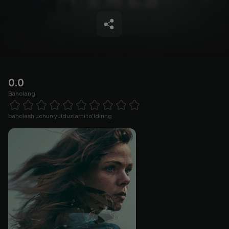
0.0
Baholang
Empty
1 Star
2 Stars
3 Stars
4 Stars
5 Stars
6 Stars
7 Stars
8 Stars
9 Stars
10 Stars
baholash uchun yulduzlarni to'ldiring