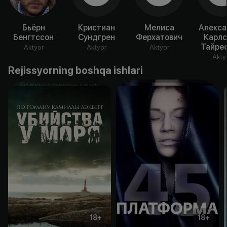
Бьёрн
Кристиан
Мелиса
Алекса
Бенгтссон
Сундгрен
Ферхатович
Карлс
Тайре
Aktyor
Aktyor
Aktyor
Akty
Rejissyorning boshqa ishlari
18
+
18
+