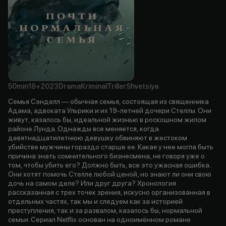
50min
18+
2023
Drama
Kriminal
Triller
Shvetsiya
Семья Сэнделл — обычная семья, состоящая из священника
Адама, адвоката Ульрики и их 19-летней дочери Стеллы. Они
живут, казалось бы, идеальной жизнью в роскошном жилом
районе Лунда. Однажды все меняется, когда
девятнадцатилетнюю девушку обвиняют в жестоком
убийстве мужчины гораздо старше ее. Какая у нее могла быть
причина знать сомнительного бизнесмена, не говоря уже о
том, чтобы убить его? Должно быть, все это ужасная ошибка.
Они хотят помочь Стелле любой ценой, но знают ли они свою
дочь на самом деле? Или друг друга? Хронология
рассказанная с трех точек зрения, искусно организованная в
отдельных частях, так мы и следуем как за историей
преступления, так и за развалом, казалось бы, нормальной
семьи. Сериал Netflix основан на одноимённом романе