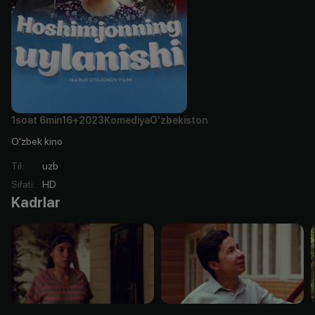
1soat
6min
16+
2023
Komediya
O'zbekiston
O'zbek kino
Til
:
uzb
Sifati
:
HD
Kadrlar