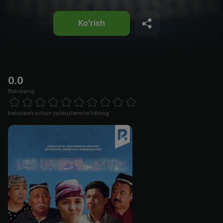
Ko'rish
0.0
Baholang
Empty
1 Star
2 Stars
3 Stars
4 Stars
5 Stars
6 Stars
7 Stars
8 Stars
9 Stars
10 Stars
baholash uchun yulduzlarni to'ldiring