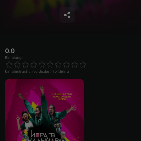
0.0
Baholang
Empty
1 Star
2 Stars
3 Stars
4 Stars
5 Stars
6 Stars
7 Stars
8 Stars
9 Stars
10 Stars
baholash uchun yulduzlarni to'ldiring