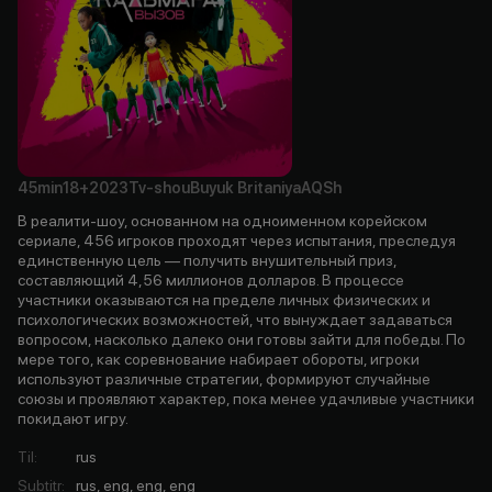
45min
18+
2023
Tv-shou
Buyuk Britaniya
AQSh
В реалити-шоу, основанном на одноименном корейском
сериале, 456 игроков проходят через испытания, преследуя
единственную цель — получить внушительный приз,
составляющий 4,56 миллионов долларов. В процессе
участники оказываются на пределе личных физических и
психологических возможностей, что вынуждает задаваться
вопросом, насколько далеко они готовы зайти для победы. По
мере того, как соревнование набирает обороты, игроки
используют различные стратегии, формируют случайные
союзы и проявляют характер, пока менее удачливые участники
покидают игру.
Til
:
rus
Subtitr
:
rus, eng, eng, eng