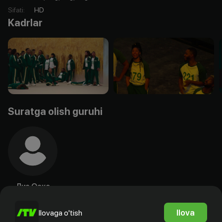
Sifati
:
HD
Kadrlar
Suratga olish guruhi
Лиз Оакс
Rejissyor
Ilova
Ilovaga o'tish