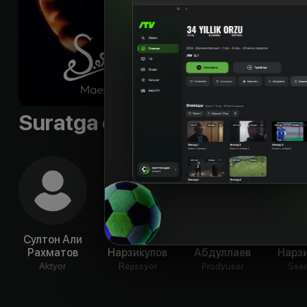
Suratga olish guruhi
Султон Али
Жамшид
Яхебек
Жа
Рахматов
Нарзикулов
Абдуллаев
Нарз
Aktyor
Rejissyor
Prodyuser
Ssen