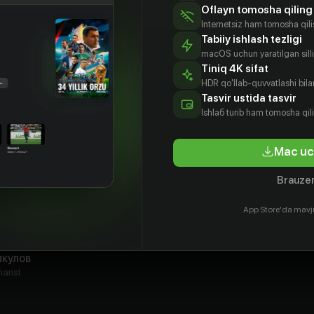
Oflayn tomosha qiling
Internetsiz ham tomosha qil
Tabiiy ishlash tezligi
macOS uchun yaratilgan silliq
Tiniq 4K sifat
HDR qo'llab-quvvatlashi bilan
Tasvir ustida tasvir
Ishlаб turib ham tomosha qil
Mac uc
Brauzer
App Store'da mavj
мшид
икулов
arist