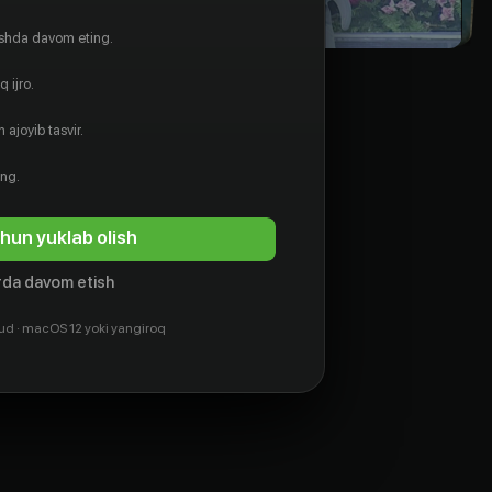
ishda davom eting.
 ijro.
 ajoyib tasvir.
ing.
hun yuklab olish
da davom etish
ud · macOS 12 yoki yangiroq