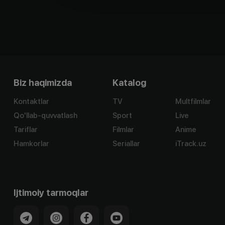
Biz haqimizda
Katalog
Kontaktlar
TV
Multfilmlar
Qo'llab-quvvatlash
Sport
Live
Tariflar
Filmlar
Anime
Hamkorlar
Seriallar
iTrack.uz
Ijtimoiy tarmoqlar