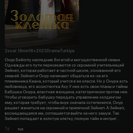
2soat
18min
16+
2023
Drama
Turkiya
Онур Бейоглу наследник богатой и могущественной семьи.
Однажды его пути пересекаются со скромной учительницей
Зейнеп, которая работает в частной школе, основанной его
семьей. Зейнеп и Онур начинают общаться из-за его
племянника Каана, который учится в ее классе. Но у Онура есть
любовница, его ассистентка Аху. У нее есть свои планы и тайны.
Бабушка Онура, властная женщина, категорически против нее.
Чтобы уговорить бабушку передать управление холдингом
ему, которая требует, чтобы внук сначала остепенился, Онур
решает жениться на скромной и приличной Зейнеп. А Зейнеп,
восхищающаяся им, соглашается выйти за него замуж. Так
Зейнеп попадает в золотую клетку, полную тайн и интриг...
Til
:
rus