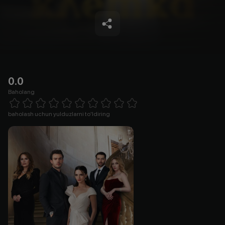
0.0
Baholang
Empty
1 Star
2 Stars
3 Stars
4 Stars
5 Stars
6 Stars
7 Stars
8 Stars
9 Stars
10 Stars
baholash uchun yulduzlarni to'ldiring