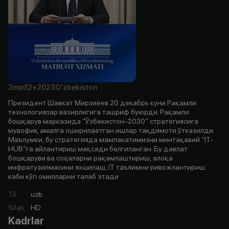
3min
12+
2023
O'zbekiston
Президент Шавкат Мирзиёев 20 декабрь куни Рақамли
технологиялар вазирлигига ташриф буюрди. Рақамли
бошқарув марказида “Ўзбекистон–2030” стратегиясига
мувофиқ амалга оширилаётган ишлар тақдимоти ўтказилди.
Маълумки, бу стратегияда мамлакатимизни минтақавий “IT-
НUB”га айлантириш мақсади белгиланган. Бу давлат
бошқаруви ва соҳаларни рақамлаштириш, алоқа
инфратузилмасини яхшилаш, IT таълимни ривожлантириш
каби кўп омилларни талаб этади
Til
:
uzb
Sifati
:
HD
Kadrlar