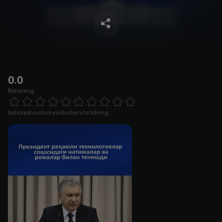
0.0
Baholang
Empty
1 Star
2 Stars
3 Stars
4 Stars
5 Stars
6 Stars
7 Stars
8 Stars
9 Stars
10 Stars
baholash uchun yulduzlarni to'ldiring