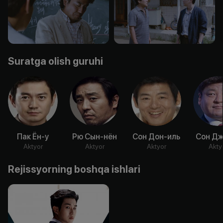
Suratga olish guruhi
Пак Ён-у
Рю Сын-нён
Сон Дон-иль
Сон Дж
Aktyor
Aktyor
Aktyor
Akty
Rejissyorning boshqa ishlari