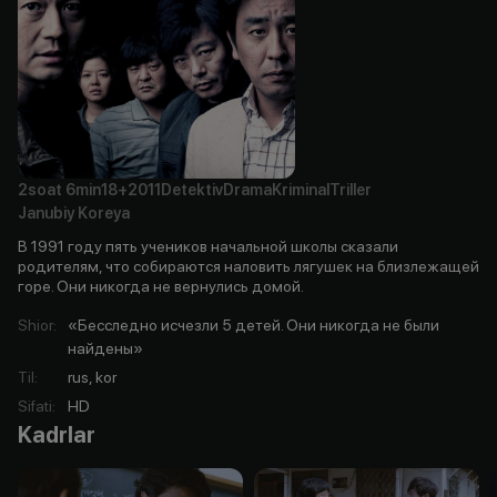
2soat
6min
18+
2011
Detektiv
Drama
Kriminal
Triller
Janubiy Koreya
В 1991 году пять учеников начальной школы сказали
родителям, что собираются наловить лягушек на близлежащей
горе. Они никогда не вернулись домой.
Shior
:
«Бесследно исчезли 5 детей. Они никогда не были
найдены»
Til
:
rus, kor
Sifati
:
HD
Kadrlar