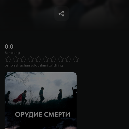
0.0
Baholang
Empty
1 Star
2 Stars
3 Stars
4 Stars
5 Stars
6 Stars
7 Stars
8 Stars
9 Stars
10 Stars
baholash uchun yulduzlarni to'ldiring