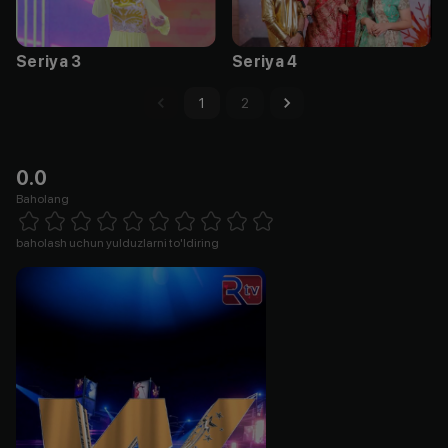
Seriya 3
Seriya 4
1
2
0.0
Baholang
Empty
1 Star
2 Stars
3 Stars
4 Stars
5 Stars
6 Stars
7 Stars
8 Stars
9 Stars
10 Stars
baholash uchun yulduzlarni to'ldiring