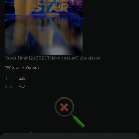
1soat
11min
12+
2023
Teleko'rsatuv
O'zbekiston
"W Star" ko'rsatuvi
Til
:
uzb
Sifati
:
HD
Bu yerda aktyorlar, rejissyorlar. ssenariy
mualliflari va prodyuserlar bo`ladi