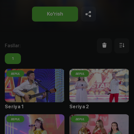
Ko'rish
Fasllar
:
1
BEPUL
BEPUL
Seriya 1
Seriya 2
BEPUL
BEPUL