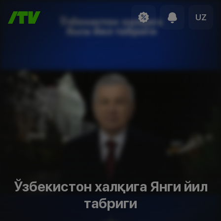
UZ
Ўзбекистон халқига Янги йил
табриги