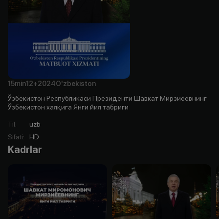
15min
12+
2024
O'zbekiston
Ўзбекистон Республикаси Президенти Шавкат Мирзиёевнинг
Ўзбекистон халқига Янги йил табриги
Til
:
uzb
Sifati
:
HD
Kadrlar