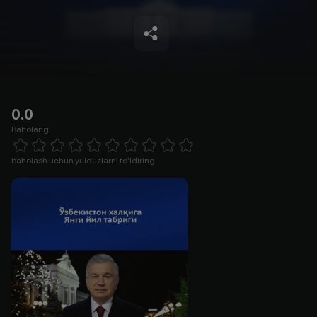
0.0
Baholang
Empty
1 Star
2 Stars
3 Stars
4 Stars
5 Stars
6 Stars
7 Stars
8 Stars
9 Stars
10 Stars
baholash uchun yulduzlarni to'ldiring