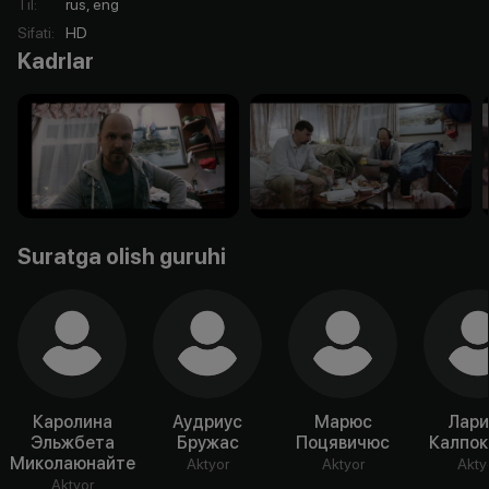
Til
:
rus, eng
Sifati
:
HD
Kadrlar
Suratga olish guruhi
Каролина
Аудриус
Марюс
Лари
Эльжбета
Бружас
Поцявичюс
Калпок
Миколаюнайте
Aktyor
Aktyor
Akty
Aktyor