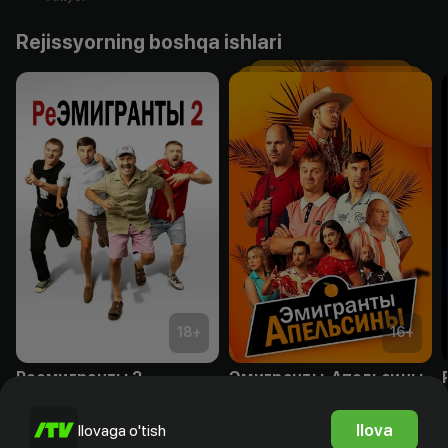
Rejissyorning boshqa ishlari
18
+
16
+
Реэмигранты 2
Эмигранты. Апельсины
Obuna
Obuna
Ilova
Ilovaga o'tish