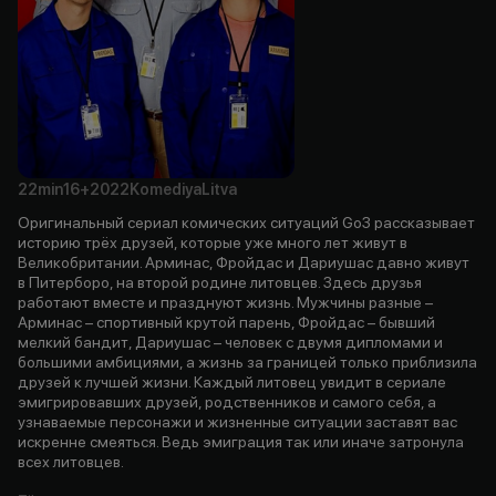
22min
16+
2022
Komediya
Litva
Оригинальный сериал комических ситуаций Go3 рассказывает
историю трёх друзей, которые уже много лет живут в
Великобритании. Арминас, Фройдас и Дариушас давно живут
в Питерборо, на второй родине литовцев. Здесь друзья
работают вместе и празднуют жизнь. Мужчины разные –
Арминас – спортивный крутой парень, Фройдас – бывший
мелкий бандит, Дариушас – человек с двумя дипломами и
большими амбициями, а жизнь за границей только приблизила
друзей к лучшей жизни. Каждый литовец увидит в сериале
эмигрировавших друзей, родственников и самого себя, а
узнаваемые персонажи и жизненные ситуации заставят вас
искренне смеяться. Ведь эмиграция так или иначе затронула
всех литовцев.