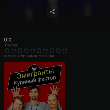
0.0
Baholang
Empty
1 Star
2 Stars
3 Stars
4 Stars
5 Stars
6 Stars
7 Stars
8 Stars
9 Stars
10 Stars
baholash uchun yulduzlarni to'ldiring