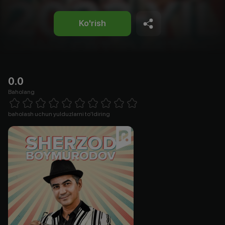
Ko'rish
0.0
Baholang
Empty
1 Star
2 Stars
3 Stars
4 Stars
5 Stars
6 Stars
7 Stars
8 Stars
9 Stars
10 Stars
baholash uchun yulduzlarni to'ldiring