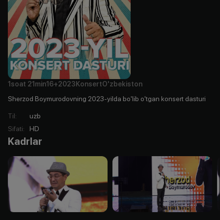
1soat
21min
16+
2023
Konsert
O'zbekiston
Sherzod Boymurodovning 2023-yilda bo'lib o'tgan konsert dasturi
Til
:
uzb
Sifati
:
HD
Kadrlar