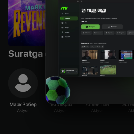
Suratga olish guruhi
Марк Робер
Тея Ульрих
Аллен Пэн
Эсте
Aktyor
Aktyor
Aktyor
Ak