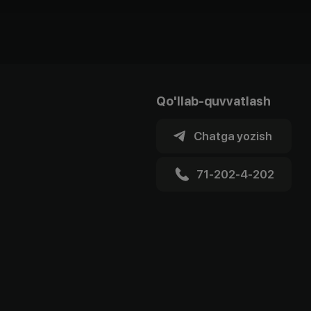
Qo'llab-quvvatlash
Chatga yozish
71-202-4-202