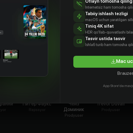
Oflayn tomosha qiling
Internetsiz ham tomosha qil
Tabiiy ishlash tezligi
macOS uchun yaratilgan silliq
Tiniq 4K sifat
HDR qo'llab-quvvatlashi bilan
Tasvir ustida tasvir
Ishlаб turib ham tomosha qil
Mac uc
Brauzer
App Store'da mavj
фанни
Питер Фаукс
Чейз
Trevor DuVall
Доминик
tyor
Rejissyor
Prodyuser
Prodyuser