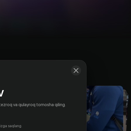
Kadrlar
V
tezroq va qulayroq tomosha qiling.
gizga saqlang.