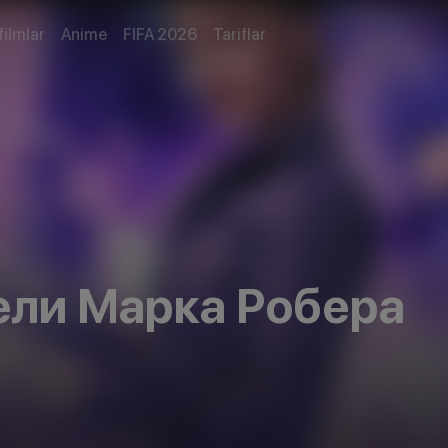
filmlar
Anime
FIFA 2026
Tariflar
ли Марка Робера