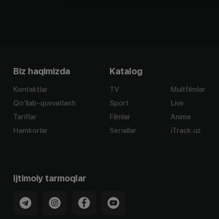
Biz haqimizda
Katalog
Kontaktlar
TV
Multfilmlar
Qo'llab-quvvatlash
Sport
Live
Tariflar
Filmlar
Anime
Hamkorlar
Seriallar
iTrack.uz
Ijtimoiy tarmoqlar