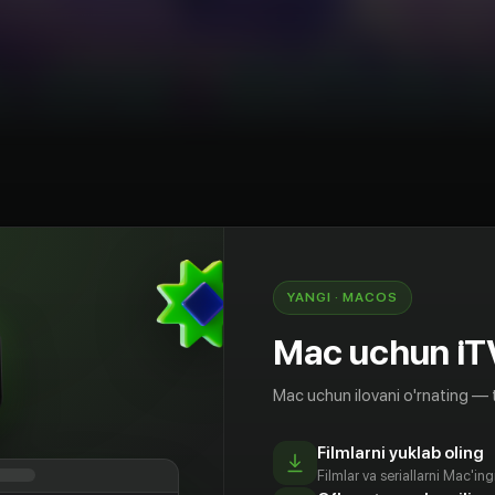
AQSh
YANGI · MACOS
нженеры-мстители - Аллен, Эстефанни и Теа
Mac uchun iT
у, науку и инженерные знания, чтобы
елям общественного порядка с помощью
Mac uchun ilovani o'rnating — 
анных розыгрышей.
Filmlarni yuklab oling
Filmlar va seriallarni Mac'in