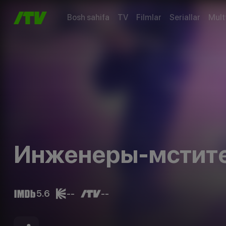
Bosh sahifa
TV
Filmlar
Seriallar
Mult
Инженеры-мстите
5.6
--
--