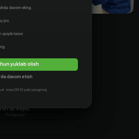
ishda davom eting.
 ijro.
 ajoyib tasvir.
ing.
hun yuklab olish
da davom etish
ud · macOS 12 yoki yangiroq
Питер Фаукс
Prodyuser