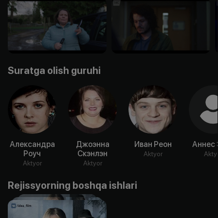
Suratga olish guruhi
Александра
Джоэнна
Иван Реон
Аннес 
Роуч
Скэнлэн
Aktyor
Akty
Aktyor
Aktyor
Rejissyorning boshqa ishlari