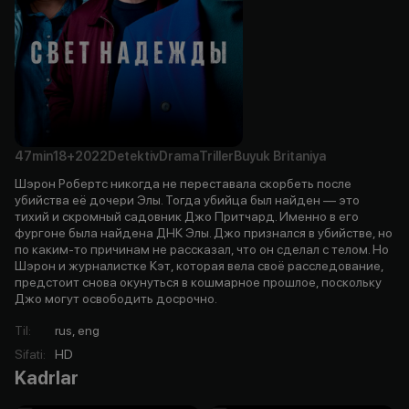
47min
18+
2022
Detektiv
Drama
Triller
Buyuk Britaniya
Шэрон Робертс никогда не переставала скорбеть после
убийства её дочери Элы. Тогда убийца был найден — это
тихий и скромный садовник Джо Притчард. Именно в его
фургоне была найдена ДНК Элы. Джо признался в убийстве, но
по каким-то причинам не рассказал, что он сделал с телом. Но
Шэрон и журналистке Кэт, которая вела своё расследование,
предстоит снова окунуться в кошмарное прошлое, поскольку
Джо могут освободить досрочно.
Til
:
rus, eng
Sifati
:
HD
Kadrlar