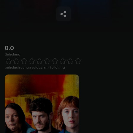
0.0
Baholang
Empty
1 Star
2 Stars
3 Stars
4 Stars
5 Stars
6 Stars
7 Stars
8 Stars
9 Stars
10 Stars
baholash uchun yulduzlarni to'ldiring